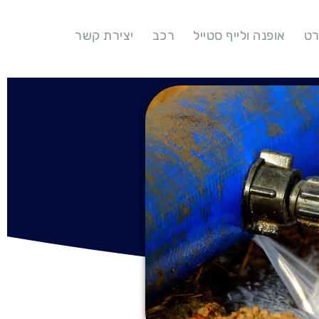
רט
אופנה ולייף סטייל
רכב
יצירת קשר