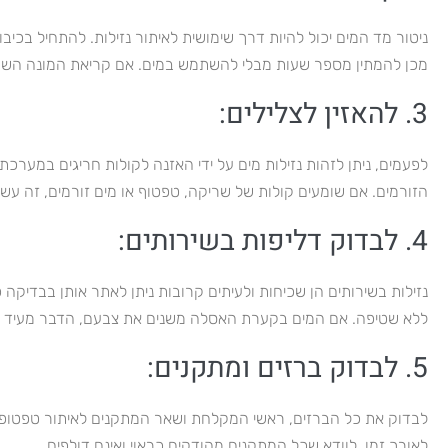
ניטור מד המים יכול להיות דרך שימושית לאיתור נזילות. להתחיל בכי
מכן להמתין מספר שעות מבלי להשתמש במים. אם קריאת המונה השתנ
3. להאזין לצלילים:
לפעמים, ניתן לזהות נזילות מים על ידי האזנה לקולות חריגים במער
הזורמים. אם שומעים קולות של שריקה, טפטוף או מים זורמים, זה עש
4. לבדוק דליפות בשירותים:
ללא שטיפה. אם המים בקערת האסלה משנים את צבעם, הדבר מעיד ע
5. לבדוק ברזים ומתקנים:
לבדוק את כל הברזים, ראשי המקלחת ושאר המתקנים לאיתור טפטופים 
לאורך זמן. לוודא שכל המתקנים מהודקים כראוי ואינם דולפים.