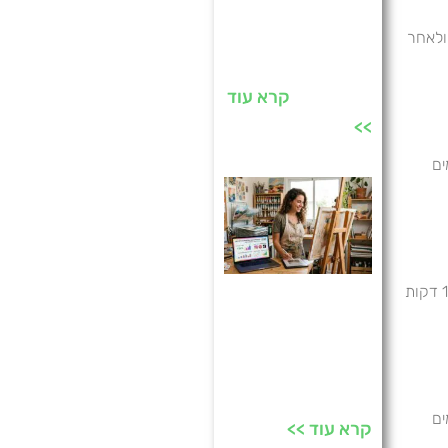
מנתח גלאוקומה
מומלץ: איך בוחרים
ולאחר
נכון לפני החלטה
על ניתוח?
קרא עוד
>>
ים
נזילות בשירותים הן שכיחות ולעיתים קרובות ניתן לאתר אותן בבדיקה פשוטה. מוסיפים כמה טיפות של צבע מאכל למיכל האסלה וממתינים כ-15 דקות
מה ההבדל בין
פרסום לנוכחות?
המדריך לשיווק
ארוך טווח לאמנים
ים
קרא עוד >>